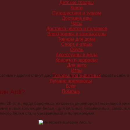
Детские товары
Книги
Путешествия и туризм
Доставка еды
Часы
Доставка цветов и подарков
Электроника и компьютеры
Товары для дома
Спорт и отдых
Обувь
Аксессуары и мода
Красота и здоровье
Для авто
Игры
рсетные изделия станут доступнее, а вы сможете побаловать себя
Товары для животных
Лучшие промокоды
Блог
ин Ardi?
Помощь
не 20-го в., когда баронесса из совета директоров текстильной к
ние новых коллекций белья - для сильных, независимых, самостоят
ельного белья стали узнаваемыми и популярными.