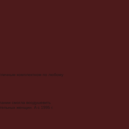
 отличным комплектном по любому
омпании смогла воодушевить
ельных женщин. А с 1995 г.