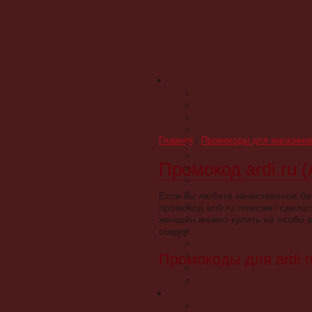
Главная
/
Промокоды для магазино
Промокод ardi.ru (
Если вы любите качественное бе
промокод ardi.ru поможет сдел
женщин можно купить на особо в
скидку.
Промокоды для ardi.r