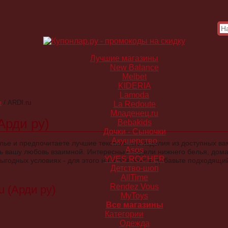
Лучшие магазины
New Balance
Melbet
KIDERIA
Lamoda
в
/
ARDI.ru
La Redoute
Младенец.ru
Арди ру)
Bebakids
Дочки - Сыночки
Акушерство
лье и предпочитаете лучшие текстильные изделия из доступных ва
Asos
ать вашу любовь взаимной. Интересные модели нижнего белья, до
YVES ROCHER
ыгодных условиях - для этого на этапе заказа добавьте подходящи
Детство-шоп
AllTime
Rendez Vous
u (Арди ру)
MyToys
Все магазины
Категории
Одежда