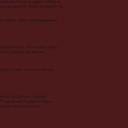
 смелые планы и идеи в области
ары продаются через интернет по
 он обрел своих приверженцев,
е комфортным. На нашем сайте
 популярных магазинов.
ывает сумму покупки в более
яжная продукция, широко
. Отдельный раздел отведен
рендов, которые ныне