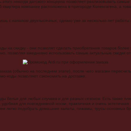
этого некогда датского концерна позволяет реализовывать самые
б-квартира компании расположена в пригороде Копенгагена, а тов
лишь с началом двухтысячных, однако уже за несколько лет работы
.
ды на скидку - они позволят сделать приобретение товаров боле
о, позволяя ежедневно использовать самые актуальные скидки от
аказа (обычно на последнем этапе), после чего магазин пересчит
омо-коды позволяют сэкономить на доставке.
ды белья для любых случаев и для разных сезонов. Есть также пл
удобная для повседневной носки, практичная и очень эстетичная
нем легко подобрать домашние халаты, пижамы, трусы основных б