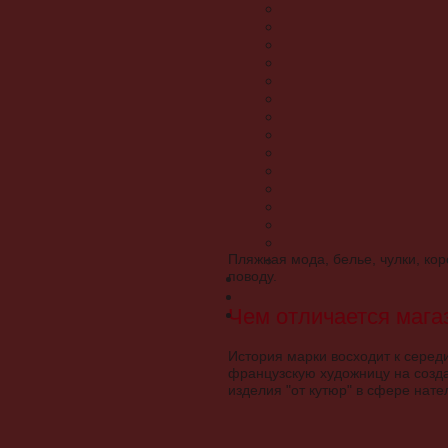
Пляжная мода, белье, чулки, ко
поводу.
Чем отличается магаз
История марки восходит к середи
французскую художницу на созда
изделия "от кутюр" в сфере нат