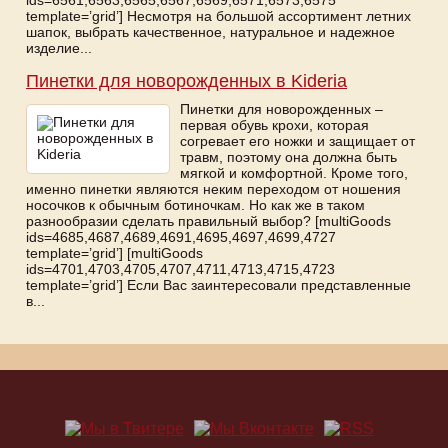
ids=6561,6563,6565,6567,6569,6571,6573,6575
template=’grid’] Несмотря на большой ассортимент летних
шапок, выбрать качественное, натуральное и надежное
изделие...
Пинетки для новорожденных в Kideria
Пинетки для новорожденных –
первая обувь крохи, которая
согревает его ножки и защищает от
травм, поэтому она должна быть
мягкой и комфортной. Кроме того,
именно пинетки являются неким переходом от ношения
носочков к обычным ботиночкам. Но как же в таком
разнообразии сделать правильный выбор? [multiGoods
ids=4685,4687,4689,4691,4695,4697,4699,4727
template=’grid’] [multiGoods
ids=4701,4703,4705,4707,4711,4713,4715,4723
template=’grid’] Если Вас заинтересовали представленные
в...