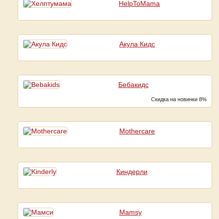
HelpToMama
Акула Кидс
Бебакидс
Скидка на новинки 8%
Mothercare
Киндерли
Mamsy