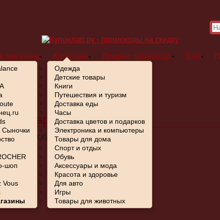
е магазины
Категории
Лучшие промокоды
Блог
П
lance
Одежда
Детские товары
A
Книги
a
Путешествия и туризм
 животных
oute
Доставка еды
ец.ru
Часы
 на товары для животных
ds
Доставка цветов и подарков
- Сыночки
Электроника и компьютеры
ем список купонов.
ство
Товары для дома
Спорт и отдых
ROCHER
Обувь
о-шоп
Аксессуары и мода
Красота и здоровье
 Vous
Для авто
s
Игры
агазины
Товары для животных