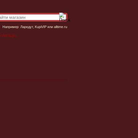
Например:
Ларедут
,
KupiVIP
или
alltime.ru
омощь