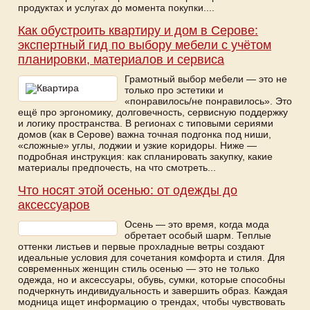
продуктах и услугах до момента покупки....
Как обустроить квартиру и дом в Серове:
экспертный гид по выбору мебели с учётом
планировки, материалов и сервиса
Грамотный выбор мебели — это не
только про эстетики и
«понравилось/не понравилось». Это
ещё про эргономику, долговечность, сервисную поддержку
и логику пространства. В регионах с типовыми сериями
домов (как в Серове) важна точная подгонка под ниши,
«сложные» углы, лоджии и узкие коридоры. Ниже —
подробная инструкция: как спланировать закупку, какие
материалы предпочесть, на что смотреть...
Что носят этой осенью: от одежды до
аксессуаров
Осень — это время, когда мода
обретает особый шарм. Теплые
оттенки листьев и первые прохладные ветры создают
идеальные условия для сочетания комфорта и стиля. Для
современных женщин стиль осенью — это не только
одежда, но и аксессуары, обувь, сумки, которые способны
подчеркнуть индивидуальность и завершить образ. Каждая
модница ищет информацию о трендах, чтобы чувствовать