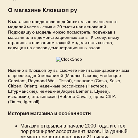
О магазине Клокшоп ру
В магазине представлено действительно очень много
моделей часов - свыше 20 тысяч наименований.
Подходящую модель можно посмотреть, подъехав в
магазин или в демонстрационные залы. К слову, внизу
страницы с описанием каждой модели есть ссылка,
ведущая на список демонстрационных залов.
Именно в Клокшоп ру вы сможете найти швейцарские часы
с превосходной механикой (Maurice Lacroix, Frederique
Constant, Raymond Weil, Tissot), японские (Casio, Seiko,
Citizen, Orient), надежные российские (Нестеров,
Штурманские), немецкие(Jaques Lemans, Elysee),
испанские, итальянские (Roberto Cavalli), пр-ва США
(Timex, Igersoll).
История магазина и особенности
Магазин открылся в начале 2000 года, и с тех
пор расширяет ассортимент часов. На данный
момент представлено почти 21 тысяча