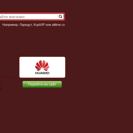
Например:
Ларедут
,
KupiVIP
или
alltime.ru
к
Перейти на сайт
й