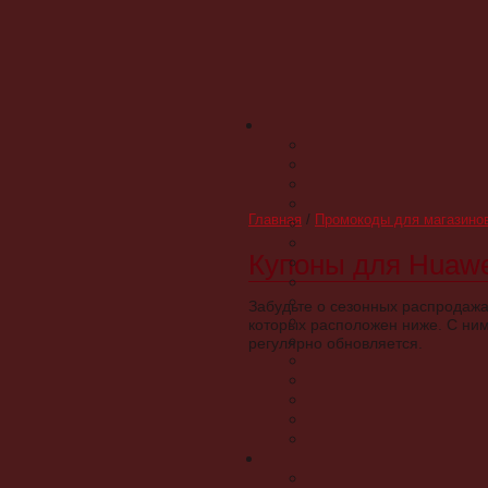
Главная
/
Промокоды для магазино
Купоны для Huawe
Забудьте о сезонных распродажа
которых расположен ниже. С ним
регулярно обновляется.