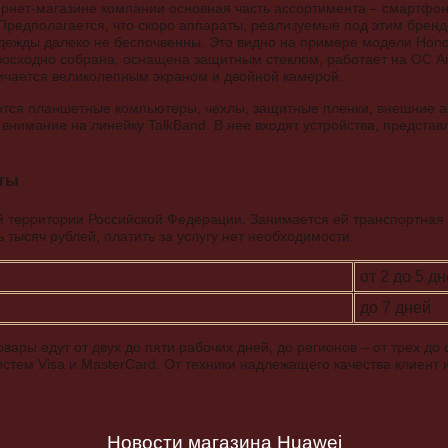
рнет-магазине компании основная часть ассортимента – смартфо
 Предполагается, что скоро аппараты, реализуемые под этим бренд
дежды далеко не беспочвенны. Это видно на примере модели Honor
восходно собрана, оснащена защитным стеклом, работает на ОС And
ичается великолепным экраном и двойной камерой.
ются планшетные компьютеры, чехлы, защитные пленки, внешние 
внимание на линейку TalkBand. В нее входят устройства, представ
аты
й территории Российской Федерации. Занимается ей транспортная
 тысяч рублей, платить за услугу нет необходимости.
от 2 до 5 д
до 7 дней
вары едут от двух до пяти рабочих дней, до регионов – от трех д
стем Visa и MasterCard. От техники надлежащего качества клиент и
Новости магазина Huawei