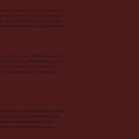
дании смартфонов и планшетных
пятидесяти миллионов "умных"
ка. Важнейшими для компании
и конференциях, сотрудничает с
к нельзя кстати. Воспользоваться
видите фразу "Нажмите, чтобы
ифро-буквенную комбинацию.
анет обновленная стоимость
смартфонов. Наибольшую славу
дели, которые стоят меньше,
ой мере оправдывает себя.
удовольствием приобретают