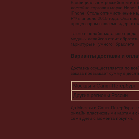
В официальном российском инте
достойна торговая марка Honor.
iPhone. Столь оптимистичные на
РФ в апреле 2015 года. Она пре
процессором в восемь ядер, отл
Также в онлайн-магазине прода
модных девайсов стоит обратить 
гарнитуры и "умного" браслета.
Варианты доставки и опл
Доставка осуществляется по все
заказа превышает сумму в десять
Москвы и Санкт-Петербург
Другие регионы России
До Москвы и Санкт-Петербурга то
онлайн пластиковыми картами си
семи дней с момента покупки.