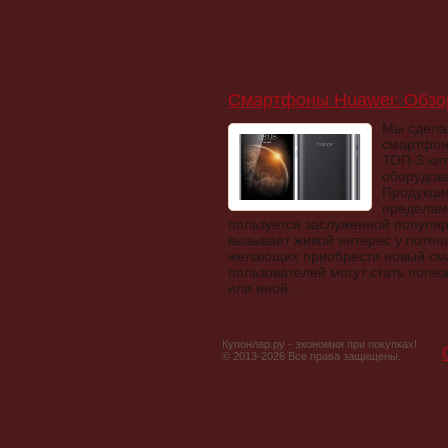
Смартфоны Huawei: Обзо
Мы сделал
смартфон
ТОП-3 ки
оборудов
Продукция
пределам
пользуется заслуженной популяр
вызывает живой интерес у потен
желающих приобрести новый см
пользователей могут стать поле
или иной...
Купонлар.ру - экономия при покупках!
© 2013-2026 Все права защищены.