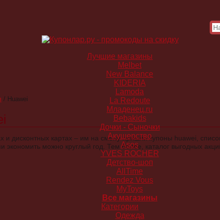
Лучшие магазины
Melbet
New Balance
KIDERIA
Lamoda
в
/
Huawei
La Redoute
Младенец.ru
i
Bebakids
Дочки - Сыночки
Акушерство
х и дисконтных картах – им на смену пришли купоны huawei, списо
Asos
и экономить можно круглый год. Тем более, каталог выгодных акци
YVES ROCHER
Детство-шоп
AllTime
Rendez Vous
MyToys
Все магазины
Категории
Одежда