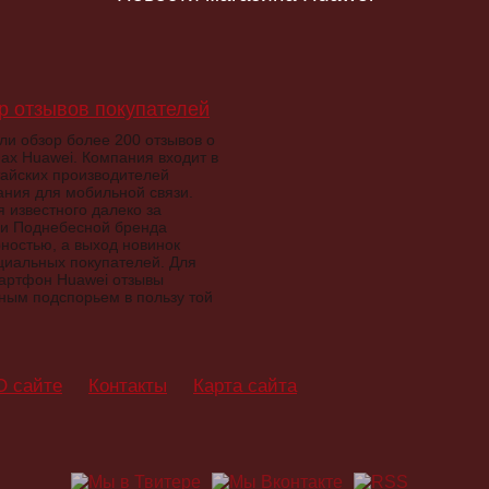
р отзывов покупателей
и обзор более 200 отзывов о
ах Huawei. Компания входит в
тайских производителей
ания для мобильной связи.
 известного далеко за
и Поднебесной бренда
ностью, а выход новинок
циальных покупателей. Для
артфон Huawei отзывы
зным подспорьем в пользу той
О сайте
Контакты
Карта сайта