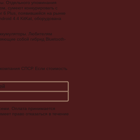
ны. Отдельного упоминания
ом, сумеют конкурировать с
 6 Plus, появившейся на рынке
roid 4.4 KitKat, оборудована
аккумуляторы. Любителям
ляющие собой гибрид Bluetooth-
 компания СПСР. Если стоимость
ней
о семи. Оплата принимается
меет право отказаться в течение