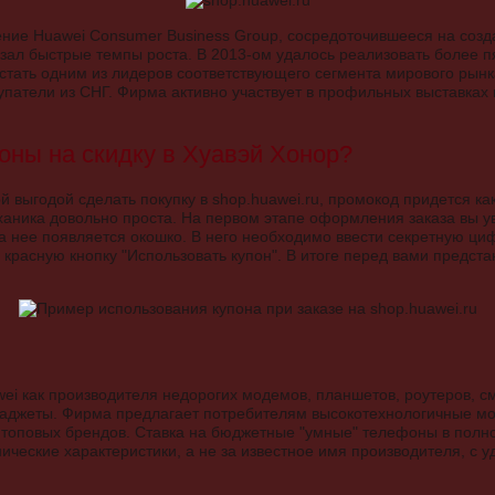
ение Huawei Consumer Business Group, сосредоточившееся на соз
зал быстрые темпы роста. В 2013-ом удалось реализовать более 
 стать одним из лидеров соответствующего сегмента мирового рын
упатели из СНГ. Фирма активно участвует в профильных выставках 
оны на скидку в Хуавэй Хонор?
ой выгодой сделать покупку в shop.huawei.ru, промокод придется ка
аника довольно проста. На первом этапе оформления заказа вы у
на нее появляется окошко. В него необходимо ввести секретную ц
 красную кнопку "Использовать купон". В итоге перед вами предст
ei как производителя недорогих модемов, планшетов, роутеров, 
аджеты. Фирма предлагает потребителям высокотехнологичные мо
 топовых брендов. Ставка на бюджетные "умные" телефоны в полн
ические характеристики, а не за известное имя производителя, с 