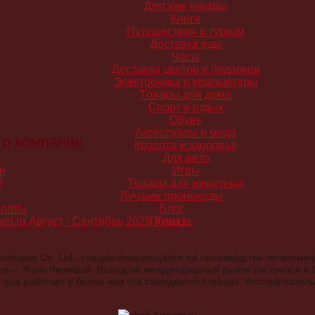
Детские товары
Книги
Путешествия и туризм
Доставка еды
Часы
Доставка цветов и подарков
Электроника и компьютеры
Товары для дома
Спорт и отдых
Обувь
Аксессуары и мода
 о компании
Красота и здоровье
Для авто
и
Игры
?
Товары для животных
Лучшие промокоды
платы
Блог
ei.ru Август - Сентябрь 2026 (0 шт.)
Помощь
nologies Co. Ltd., специализирующаяся на производстве телекомм
тель – Жэнь Чжэнфэй. Выход на международный рынок состоялся в 
она работает в более чем ста семидесяти странах. Исследовател