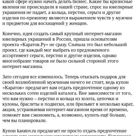
какой сфере нужно начать делать бизнес. Какие бы кризисные
явления ни происходили в нашей стране, спрос на ювелирные
украшения не падает, а кольца, перстни, серьги и другие
изделия по-прежнему являются выражением чувств у мужчин
и предметом для восхищений у женщин.
Конечно, идея создать самый крупный интернет-магазин
ювелирных украшений в России, пришла основателям
проекта «Каратов.Ру» не сразу. Сначала это был небольшой
проект, где каждый мог выбрать из предложенного
ассортимент серьги, перстни и другие изделия, однако
многообразие товаров не было сильной стороной этого
интернет-магазина.
Зато сегодня все изменилось. Теперь отыскать подарок для
своей возлюбленной мужчинам ничего не стоит, ведь купон
«Каратов» предлагает вам отдать предпочтение одному из
нескольких сотен изделий каталога. Вне зависимости от того,
что вам нужно – перстни и кольца из золота, цепочки и
кулоны, браслеты и подвески, или брильянт в несколько карат,
акция, устраиваемая интернет-магазином время от времени,
поможет вам сэкономить, а, возможно, купить ещё больше,
чем вы планировали.
Купон karatov.ru предлагает не просто отдать предпочтение