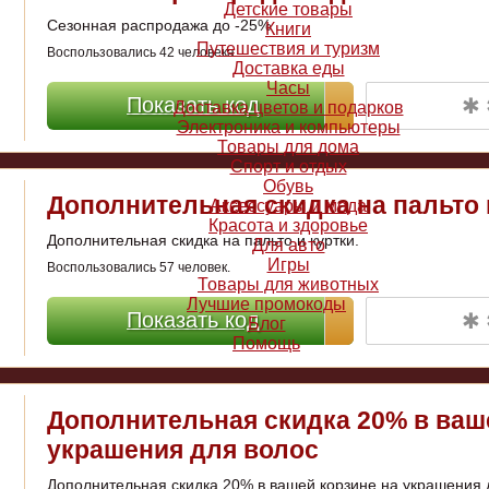
Детские товары
Сезонная распродажа до -25%
Книги
Путешествия и туризм
Воспользовались 42 человека.
Доставка еды
Часы
✱ 
Показать код
Доставка цветов и подарков
Электроника и компьютеры
Товары для дома
Спорт и отдых
Обувь
Дополнительная скидка на пальто 
Аксессуары и мода
Красота и здоровье
Дополнительная скидка на пальто и куртки.
Для авто
Игры
Воспользовались 57 человек.
Товары для животных
Лучшие промокоды
✱ 
Показать код
Блог
Помощь
Дополнительная скидка 20% в ваш
украшения для волос
Дополнительная скидка 20% в вашей корзине на украшения 