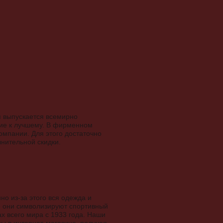
я выпускается всемирно
ние к лучшему. В фирменном
мпании. Для этого достаточно
лнительной скидки.
о из-за этого вся одежда и
что они символизируют спортивный
х всего мира с 1933 года. Наши