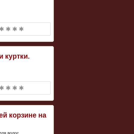
✱ ✱ ✱ ✱
и куртки.
✱ ✱ ✱ ✱
ей корзине на
для волос