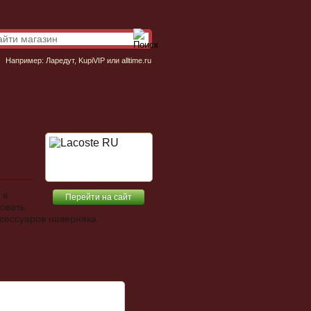
Например:
Ларедут
,
KupiVIP
или
alltime.ru
 в
Перейти на сайт
зовать
ксессуаров наверняка