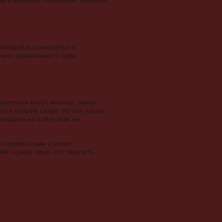
ы в интернет-магазине, получая
оторый используется в
ужно ограничивать себя,
бретения могут многие. Заказ
та совсем скоро. Но как узнать,
рмацию на сайте или же
 с прекрасным стилем,
ю, нужно лишь это захотеть.