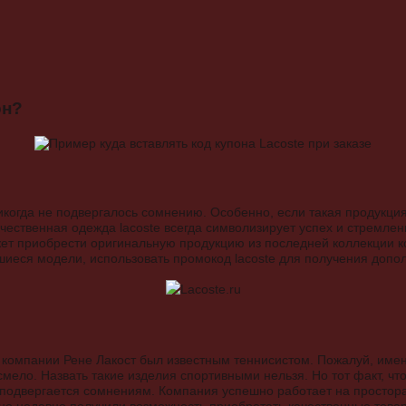
он?
икогда не подвергалось сомнению. Особенно, если такая продукци
чественная одежда lacoste всегда символизирует успех и стремле
т приобрести оригинальную продукцию из последней коллекции ко
вшиеся модели, использовать промокод lacoste для получения допо
ь компании Рене Лакост был известным теннисистом. Пожалуй, именн
, смело. Назвать такие изделия спортивными нельзя. Но тот факт, 
е подвергается сомнениям. Компания успешно работает на простора