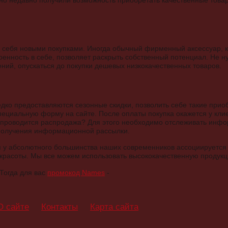
но недавно получили возможность приобретать качественные товар
 себя новыми покупками. Иногда обычный фирменный аксессуар, к
ренность в себе, позволяет раскрыть собственный потенциал. Не н
ений, опускаться до покупки дешевых низкокачественных товаров.
едко предоставляются сезонные скидки, позволить себе такие прио
ециальную форму на сайте. После оплаты покупка окажется у клиен
т проводится распродажа? Для этого необходимо отслеживать инфо
получения информационной рассылки.
ая у абсолютного большинства наших современников ассоциируется
красоты. Мы все можем использовать высококачественную продукци
Тогда для вас
промокод Names
-
О сайте
Контакты
Карта сайта