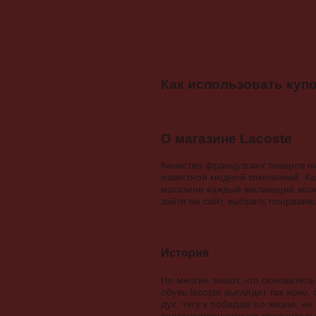
Как использовать куп
О магазине Lacoste
Качество французских товаров н
известной модной компанией. Ка
магазине каждый желающий може
зайти на сайт, выбрать понрави
История
Не многие знают, что основател
обувь lacoste выглядит так ярко
дух, тягу к победам по жизни, н