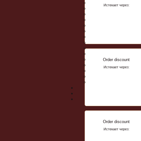
Истекает через:
Order discount
Истекает через:
Order discount
Истекает через: