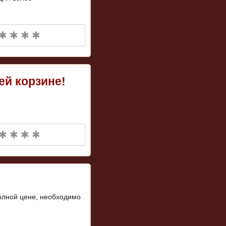
✱ ✱ ✱ ✱
ей корзине!
✱ ✱ ✱ ✱
полной цене, необходимо