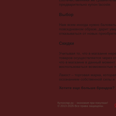
соотечественники же сравнитель
предварительно купон lacoste.
Выбор
Нам всем иногда нужно баловать
повседневном образе, дарит уве
отказываться от новых приобрет
Скидки
Учитывая то, что в магазине нер
товаров осуществляется через сп
что в магазине в данный момен
воспользоваться возможностью 
Лакост – торговая марка, котор
осознанием собственной силы и 
Хотите еще больше брендов?
Купонлар.ру - экономия при покупках!
© 2013-2026 Все права защищены.