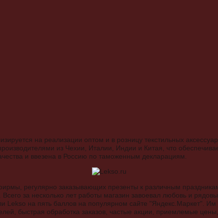
изируется на реализации оптом и в розницу текстильных аксессуа
оизводителями из Чехии, Италии, Индии и Китая, что обеспечивае
ачества и ввезена в Россию по таможенным декларациям.
фирмы, регулярно заказывающих презенты к различным праздникам,
". Всего за несколько лет работы магазин завоевал любовь и рядов
и Lekso на пять баллов на популярном сайте "Яндекс.Маркет". Им
лей, быстрая обработка заказов, частые акции, приемлемые цены,