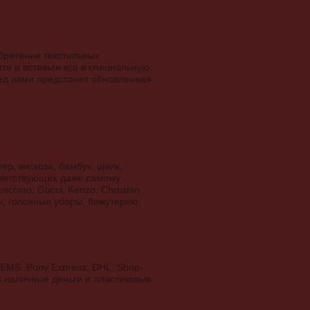
обретении текстильных
е и вставьте его в специальную
ред вами предстанет обновленная
ер, вискоза, бамбук, шелк,
ответствующих даже самому
hino, Gucci, Kenzo, Christian
фы, головные уборы, бижутерию,
EMS, Pony Express, DHL, Shop-
я наличные деньги и пластиковые