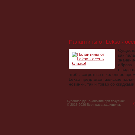
Палантины от Lekso - осе
Существ
как пал
значени
образа.
в виде н
чтобы согреться в холодное вре
Lekso предлагает женские палан
новинки, так и товар со скидками.
Купонлар.ру - экономия при покупках!
© 2013-2026 Все права защищены.