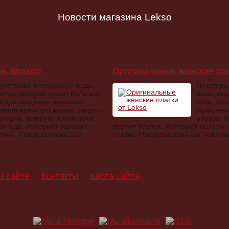
Новости магазина Lekso
нь близко!
Оригинальные женские пла
ует такая интересная вещь,
Некоторы
антин, которая имеет большое
женщины 
е для создания женского
хотя, по 
 Чаще всего его можно увидеть
украшен
акидки, которую используют,
образа. И
мя года. Интернет-магазин
держит платок. Интернет-магазин
тины. Представлены как
платки. Представлены как новинки,
..
О сайте
Контакты
Карта сайта