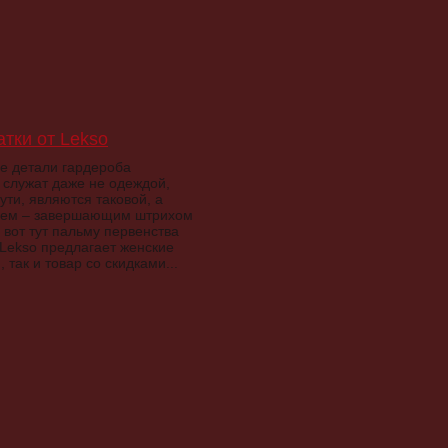
тки от Lekso
е детали гардероба
служат даже не одеждой,
сути, являются таковой, а
ием – завершающим штрихом
 вот тут пальму первенства
 Lekso предлагает женские
 так и товар со скидками...