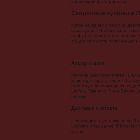
вида вещей фотографиям.
Скидочные купоны в Л
Купон на скидку в лексо ру дае
аксессуаров. Чтобы воспользова
графу на первом этапе оформлен
общая стоимость положенных в 
Ассортимент
Магазин реализует платки, шали,
кашемир, шерсть, хлопок. Есть м
строгому офисному дресс-коду. В
Lacroix, Valentino, Slava Zaits
одежду.
Доставка и оплата
Производится доставка по всей 
Logistics и так далее. В Москве
карты.