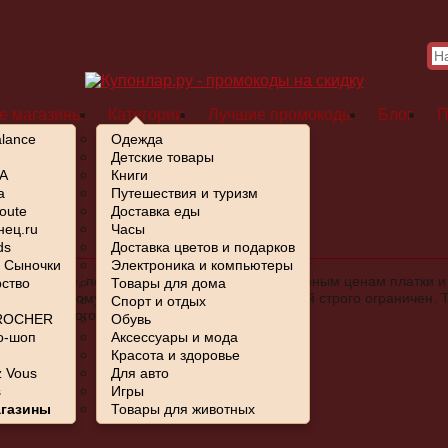
е магазины
Категории
Лучшие промокоды
Блог
П
lance
Одежда
Детские товары
A
Книги
a
Путешествия и туризм
в
/
Lekso
oute
Доставка еды
ец.ru
Часы
о)
ds
Доставка цветов и подарков
- Сыночки
Электроника и компьютеры
ованный ниже, позволяет приобретать по сниженным ценам платки и
ство
Товары для дома
няется, потому что срок действия многих акций строго ограничен.
Спорт и отдых
 вас выгодного предложения может не быть.
ROCHER
Обувь
о-шоп
Аксессуары и мода
Красота и здоровье
 Vous
Для авто
s
Игры
агазины
Товары для животных