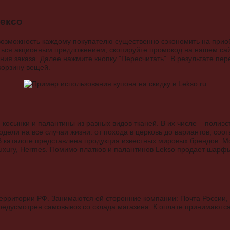
ексо
т возможность каждому покупателю существенно сэкономить на при
ться акционным предложением, скопируйте промокод на нашем сайт
ия заказа. Далее нажмите кнопку "Пересчитать". В результате пе
корзину вещей.
 косынки и палантины из разных видов тканей. В их числе – полиэст
одели на все случаи жизни: от похода в церковь до вариантов, со
 каталоге представлена продукция известных мировых брендов: Mosc
ev Luxury, Hermes. Помимо платков и палантинов Lekso продает шар
территории РФ. Занимаются ей сторонние компании: Почта России, 
 предусмотрен самовывоз со склада магазина. К оплате принимаютс