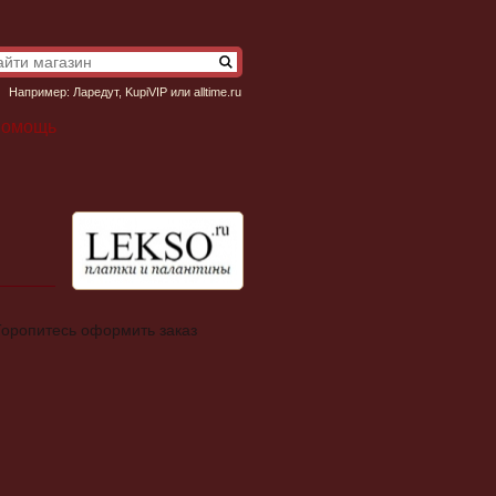
Например:
Ларедут
,
KupiVIP
или
alltime.ru
омощь
 Торопитесь оформить заказ