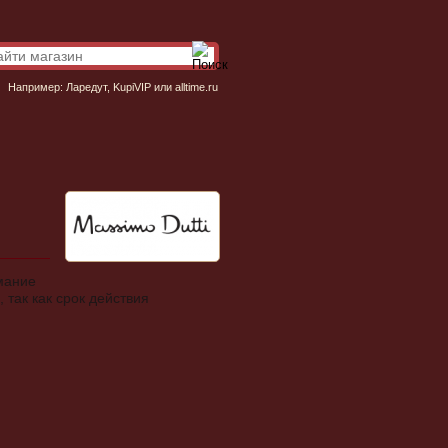
Например:
Ларедут
,
KupiVIP
или
alltime.ru
имание
 так как срок действия