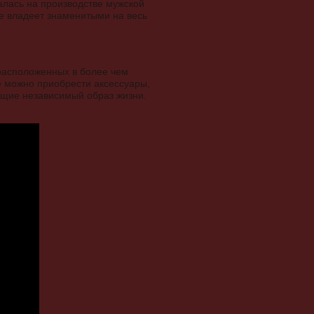
алась на производстве мужской
же владеет знаменитыми на весь
 расположенных в более чем
е можно приобрести аксессуары,
ущие независимый образ жизни.