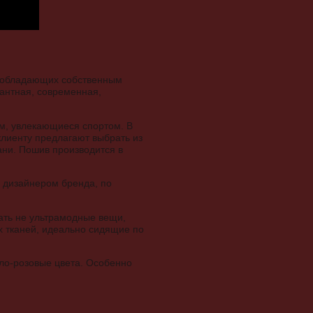
а, обладающих собственным
гантная, современная,
м, увлекающиеся спортом. В
лиенту предлагают выбрать из
ани. Пошив производится в
е дизайнером бренда, по
кать не ультрамодные вещи,
х тканей, идеально сидящие по
тло-розовые цвета. Особенно