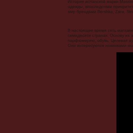
История испанской марки Massim
одежды, впоследствии приоритет
мир брендами Bershka, Zara, Strad
В настоящее время сеть магазин
семидесяти странах. Основу их 
парфюмерию, обувь. Целевая ау
Они интересуются новинками мо