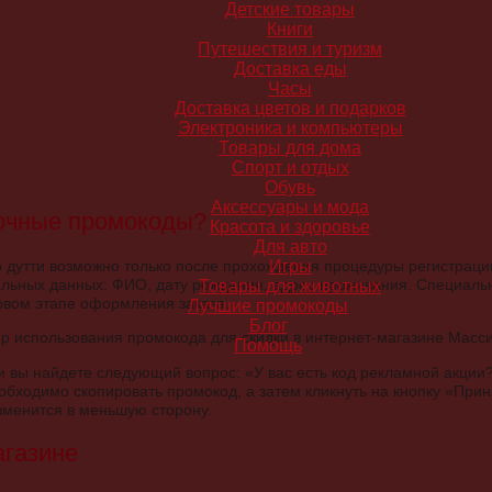
Детские товары
Книги
Путешествия и туризм
Доставка еды
Часы
Доставка цветов и подарков
Электроника и компьютеры
Товары для дома
Спорт и отдых
Обувь
Аксессуары и мода
дочные промокоды?
Красота и здоровье
Для авто
утти возможно только после прохождения процедуры регистрации 
Игры
альных данных: ФИО, дату рождения, адрес проживания. Специаль
Товары для животных
ервом этапе оформления заказа.
Лучшие промокоды
Блог
Помощь
и вы найдете следующий вопрос: «У вас есть код рекламной акции?
обходимо скопировать промокод, а затем кликнуть на кнопку «Прин
зменится в меньшую сторону.
агазине