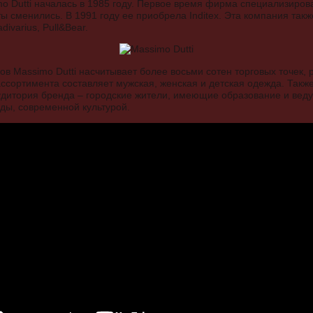
o Dutti началась в 1985 году. Первое время фирма специализиров
ы сменились. В 1991 году ее приобрела Inditex. Эта компания так
ivarius, Pull&Bear.
ов Massimo Dutti насчитывает более восьми сотен торговых точек,
ассортимента составляет мужская, женская и детская одежда. Такж
дитория бренда – городские жители, имеющие образование и вед
ды, современной культурой.