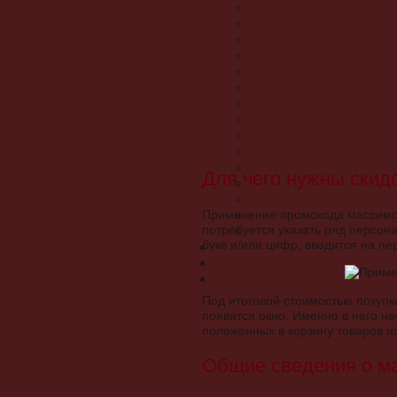
Для чего нужны ски
Применение промокода массимо д
потребуется указать ряд персон
букв и/или цифр, вводится на п
Под итоговой стоимостью покупк
появится окно. Именно в него не
положенных в корзину товаров и
Общие сведения о м