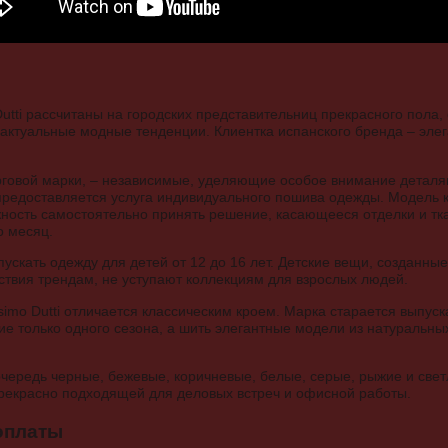
utti рассчитаны на городских представительниц прекрасного пол
т актуальные модные тенденции. Клиентка испанского бренда – эле
овой марки, – независимые, уделяющие особое внимание деталя
редоставляется услуга индивидуального пошива одежды. Модель к
ожность самостоятельно принять решение, касающееся отделки и тк
о месяц.
ускать одежду для детей от 12 до 16 лет. Детские вещи, созданны
тствия трендам, не уступают коллекциям для взрослых людей.
imo Dutti отличается классическим кроем. Марка старается выпус
ние только одного сезона, а шить элегантные модели из натуральны
очередь черные, бежевые, коричневые, белые, серые, рыжие и све
прекрасно подходящей для деловых встреч и офисной работы.
оплаты