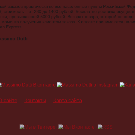
вкой заказов практически во все населенные пункты Российской Фе
, стоимость – от 280 до 1400 рублей. Бесплатно доставка осущест
ки, превышающей 5000 рублей. Возврат товара, который не подош
с момента получения клиентом заказа. К оплате принимаются нали
an Express.
ssimo Dutti
О сайте
Контакты
Карта сайта