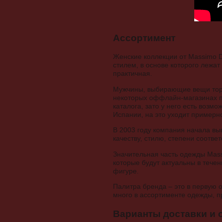
Ассортимент
Женские коллекции от Massimo D
стилем, в основе которого лежа
практичная.
Мужчины, выбирающие вещи торг
некоторых оффлайн-магазинах п
каталога, зато у него есть возм
Испании, на это уходит примерн
В 2003 году компания начала вып
качеству, стилю, степени соотве
Значительная часть одежды Mass
которые будут актуальны в тече
фигуре.
Палитра бренда – это в первую 
много в ассортименте одежды, 
Варианты доставки и 