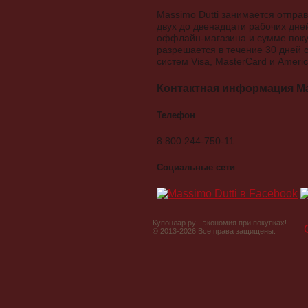
Massimo Dutti занимается отпра
двух до двенадцати рабочих дней
оффлайн-магазина и сумме покуп
разрешается в течение 30 дней 
систем Visa, MasterCard и Americ
Контактная информация Ma
Телефон
8 800 244-750-11
Социальные сети
Купонлар.ру - экономия при покупках!
© 2013-2026 Все права защищены.