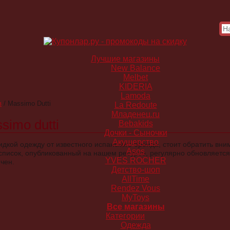
Лучшие магазины
New Balance
Melbet
KIDERIA
Lamoda
в
/
Massimo Dutti
La Redoute
Младенец.ru
imo dutti
Bebakids
Дочки - Сыночки
Акушерство
кидкой одежду от известного испанского бренда, стоит обратить вн
Asos
список, опубликованный на нашем ресурсе, регулярно обновляется,
YVES ROCHER
чен.
Детство-шоп
AllTime
Rendez Vous
MyToys
Все магазины
Категории
Одежда