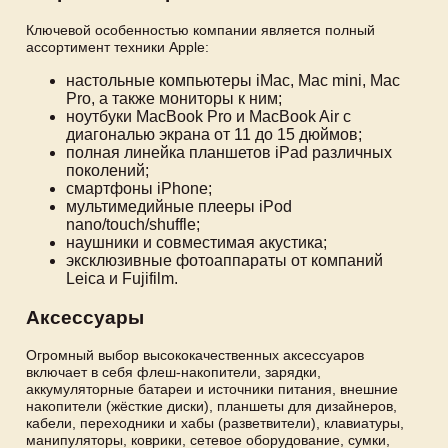
Ключевой особенностью компании является полный
ассортимент техники Apple:
настольные компьютеры iMac, Mac mini, Mac
Pro, а также мониторы к ним;
ноутбуки MacBook Pro и MacBook Air с
диагональю экрана от 11 до 15 дюймов;
полная линейка планшетов iPad различных
поколений;
смартфоны iPhone;
мультимедийные плееры iPod
nano/touch/shuffle;
наушники и совместимая акустика;
эксклюзивные фотоаппараты от компаний
Leica и Fujifilm.
Аксессуары
Огромный выбор высококачественных аксессуаров
включает в себя флеш-накопители, зарядки,
аккумуляторные батареи и источники питания, внешние
накопители (жёсткие диски), планшеты для дизайнеров,
кабели, переходники и хабы (разветвители), клавиатуры,
манипуляторы, коврики, сетевое оборудование, сумки,