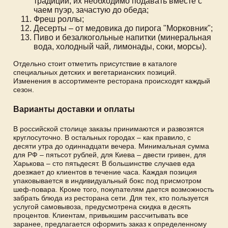
традиции, их необходимо подавать вместе с
чаем пуэр, зачастую до обеда;
Фреш роллы;
Десерты – от медовика до пирога "Морковник";
Пиво и безалкогольные напитки (минеральная
вода, холодный чай, лимонады, соки, морсы).
Отдельно стоит отметить присутствие в каталоге
специальных детских и вегетарианских позиций.
Изменения в ассортименте ресторана происходят каждый
сезон.
Варианты доставки и оплаты
В российской столице заказы принимаются и развозятся
круглосуточно. В остальных городах – как правило, с
десяти утра до одиннадцати вечера. Минимальная сумма
для РФ – пятьсот рублей, для Киева – двести гривен, для
Харькова – сто пятьдесят. В большинстве случаев еда
доезжает до клиентов в течение часа. Каждая позиция
упаковывается в индивидуальный бокс под присмотром
шеф-повара. Кроме того, покупателям дается возможность
забрать блюда из ресторана сети. Для тех, кто пользуется
услугой самовывоза, предусмотрена скидка в десять
процентов. Клиентам, привыкшим рассчитывать все
заранее, предлагается оформить заказ к определенному