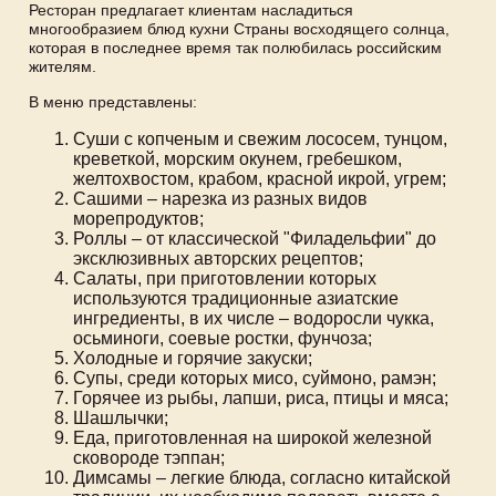
Ресторан предлагает клиентам насладиться
многообразием блюд кухни Страны восходящего солнца,
которая в последнее время так полюбилась российским
жителям.
В меню представлены:
Суши с копченым и свежим лососем, тунцом,
креветкой, морским окунем, гребешком,
желтохвостом, крабом, красной икрой, угрем;
Сашими – нарезка из разных видов
морепродуктов;
Роллы – от классической "Филадельфии" до
эксклюзивных авторских рецептов;
Салаты, при приготовлении которых
используются традиционные азиатские
ингредиенты, в их числе – водоросли чукка,
осьминоги, соевые ростки, фунчоза;
Холодные и горячие закуски;
Супы, среди которых мисо, суймоно, рамэн;
Горячее из рыбы, лапши, риса, птицы и мяса;
Шашлычки;
Еда, приготовленная на широкой железной
сковороде тэппан;
Димсамы – легкие блюда, согласно китайской