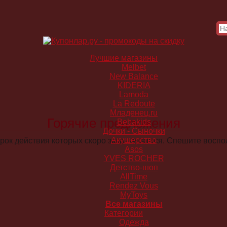
Лучшие магазины
Melbet
New Balance
KIDERIA
Lamoda
La Redoute
Младенец.ru
Горячие предложения
Bebakids
Дочки - Сыночки
Акушерство
рок действия которых скоро заканчивается. Спешите восп
Asos
YVES ROCHER
Детство-шоп
AllTime
Rendez Vous
MyToys
Все магазины
Категории
Одежда