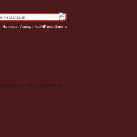
Например:
Ларедут
,
KupiVIP
или
alltime.ru
ользоваться предложением!