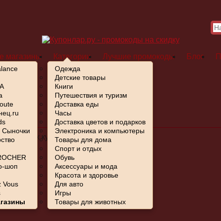
е магазины
Категории
Лучшие промокоды
Блог
П
lance
Одежда
Детские товары
A
Книги
a
Путешествия и туризм
oute
Доставка еды
ец.ru
Часы
ds
Доставка цветов и подарков
- Сыночки
Электроника и компьютеры
ем список купонов.
ство
Товары для дома
Спорт и отдых
ROCHER
Обувь
о-шоп
Аксессуары и мода
Красота и здоровье
 Vous
Для авто
s
Игры
агазины
Товары для животных