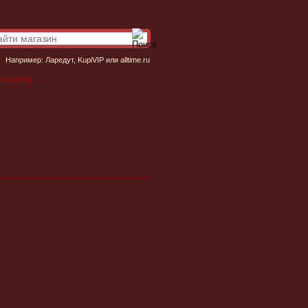
Например:
Ларедут
,
KupiVIP
или
alltime.ru
омощь