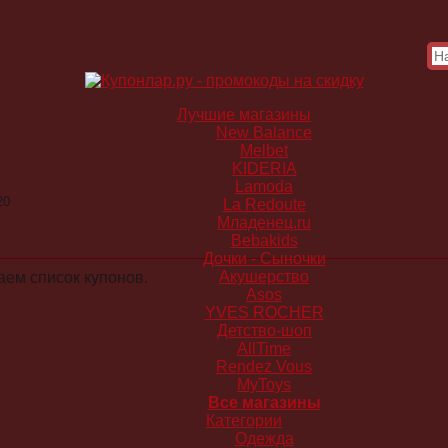
Лучшие магазины
New Balance
Melbet
KIDERIA
Lamoda
20
La Redoute
Младенец.ru
Bebakids
Дочки - Сыночки
Акушерство
ем список купонов.
Asos
YVES ROCHER
Детство-шоп
AllTime
Rendez Vous
MyToys
Все магазины
Категории
Одежда