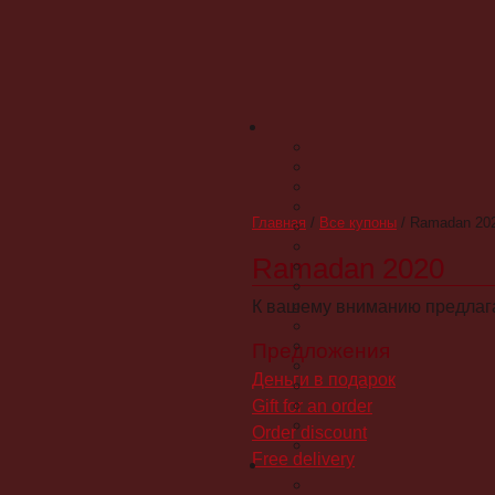
Главная
/
Все купоны
/
Ramadan 20
Ramadan 2020
К вашему вниманию предлага
Предложения
Деньги в подарок
Gift for an order
Order discount
Free delivery