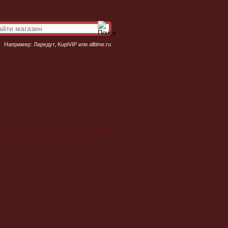
Например:
Ларедут
,
KupiVIP
или
alltime.ru